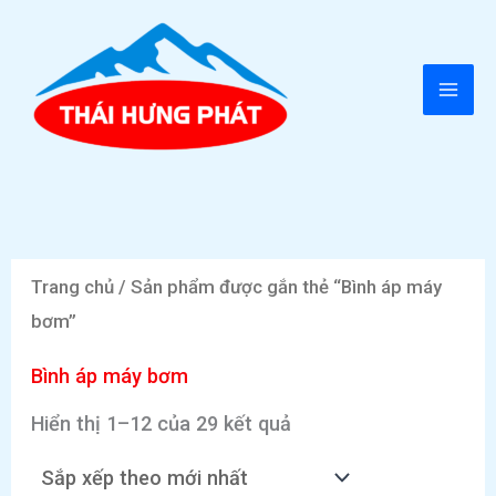
Nhảy
tới
nội
MAI
dung
ME
Trang chủ
/ Sản phẩm được gắn thẻ “Bình áp máy
bơm”
Bình áp máy bơm
Đã
Hiển thị 1–12 của 29 kết quả
sắp
xếp
theo