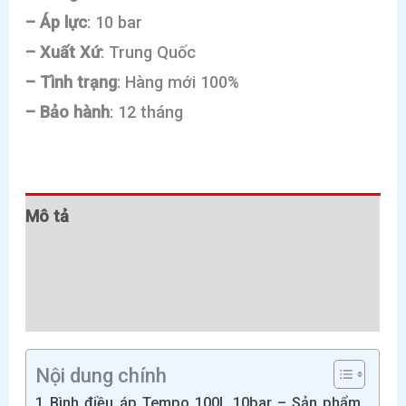
– Áp lực
: 10 bar
– Xuất Xứ
: Trung Quốc
– Tình trạng
: Hàng mới 100%
– Bảo hành
: 12 tháng
Mô tả
Thông tin bổ sung
Đánh giá (0)
Nội dung chính
Bình điều áp Tempo 100L 10bar – Sản phẩm