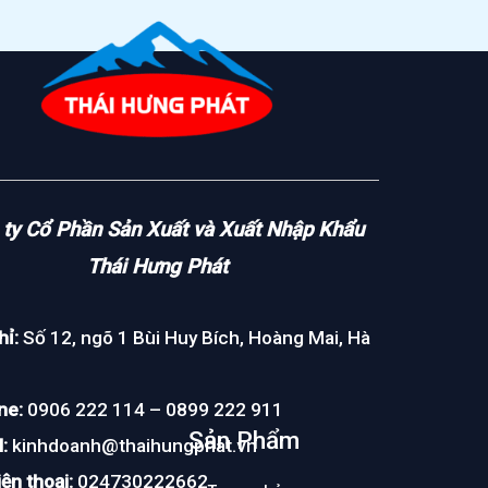
ty Cổ Phần Sản Xuất và Xuất Nhập Khẩu
Thái Hưng Phát
hỉ:
Số 12, ngõ 1 Bùi Huy Bích, Hoàng Mai, Hà
ne:
0906 222 114 – 0899 222 911
Sản Phẩm
:
kinhdoanh@thaihungphat.vn
ện thoại:
024730222662