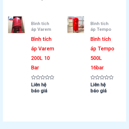
5
0
sao
5
sao
Bình tích
Bình tích
áp Varem
áp Tempo
Bình tích
Bình tích
áp Varem
áp Tempo
200L 10
500L
Bar
16bar
Được
Được
Liên hệ
Liên hệ
xếp
xếp
báo giá
báo giá
hạng
hạng
0
0
5
5
sao
sao