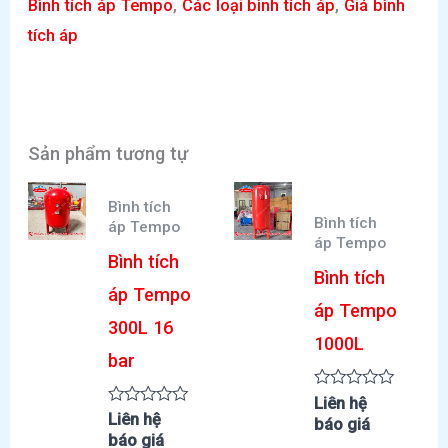
Bình tích áp Tempo
,
Các loại bình tích áp
,
Giá bình
tích áp
Sản phẩm tương tự
Bình tích
Bình tích
áp Tempo
áp Tempo
Bình tích
Bình tích
áp Tempo
áp Tempo
300L 16
1000L
bar
Được
Liên hệ
xếp
Được
Liên hệ
báo giá
hạng
xếp
báo giá
0
hạng