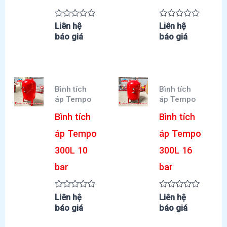
Được
Được
Liên hệ
Liên hệ
xếp
xếp
báo giá
báo giá
hạng
hạng
0
0
5
5
sao
sao
Bình tích
Bình tích
áp Tempo
áp Tempo
Bình tích
Bình tích
áp Tempo
áp Tempo
300L 10
300L 16
bar
bar
Được
Được
Liên hệ
Liên hệ
xếp
xếp
báo giá
báo giá
hạng
hạng
0
0
5
5