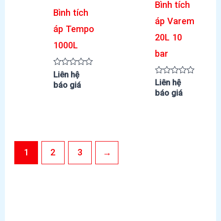
Bình tích
Bình tích
áp Varem
áp Tempo
20L 10
1000L
bar
Được
Liên hệ
xếp
Được
Liên hệ
báo giá
hạng
xếp
báo giá
0
hạng
5
0
sao
5
sao
1
2
3
→