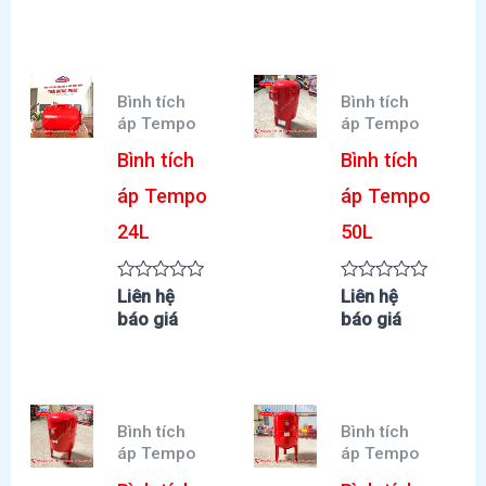
mới
nhất
Bình tích
Bình tích
áp Tempo
áp Tempo
Bình tích
Bình tích
áp Tempo
áp Tempo
24L
50L
Được
Được
Liên hệ
Liên hệ
xếp
xếp
báo giá
báo giá
hạng
hạng
0
0
5
5
sao
sao
Bình tích
Bình tích
áp Tempo
áp Tempo