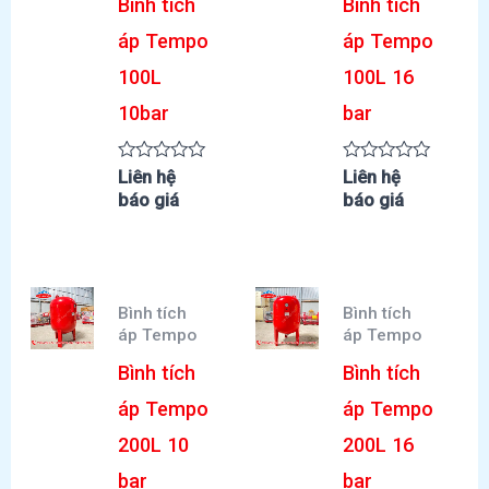
Bình tích
Bình tích
áp Tempo
áp Tempo
100L
100L 16
10bar
bar
Được
Được
Liên hệ
Liên hệ
xếp
xếp
báo giá
báo giá
hạng
hạng
0
0
5
5
sao
sao
Bình tích
Bình tích
áp Tempo
áp Tempo
Bình tích
Bình tích
áp Tempo
áp Tempo
200L 10
200L 16
bar
bar