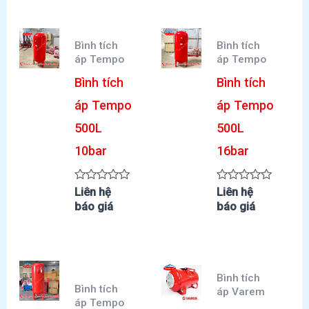
sao
sao
Bình tích
Bình tích
áp Tempo
áp Tempo
Bình tích
Bình tích
áp Tempo
áp Tempo
500L
500L
10bar
16bar
Được
Được
Liên hệ
Liên hệ
xếp
xếp
báo giá
báo giá
hạng
hạng
0
0
5
5
sao
sao
Bình tích
Bình tích
áp Varem
áp Tempo