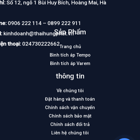
hỉ:
Số 12, ngõ 1 Bùi Huy Bích, Hoàng Mai, Hà
ne:
0906 222 114 – 0899 222 911
Sản Phẩm
:
kinhdoanh@thaihungphat.vn
ện thoại:
024730222662
Trang chủ
Bình tích áp Tempo
Bình tích áp Varem
thông tin
Về chúng tôi
Đặt hàng và thanh toán
Chính sách vận chuyển
Chính sách bảo mật
Chính sách đổi trả
Liên hệ chúng tôi