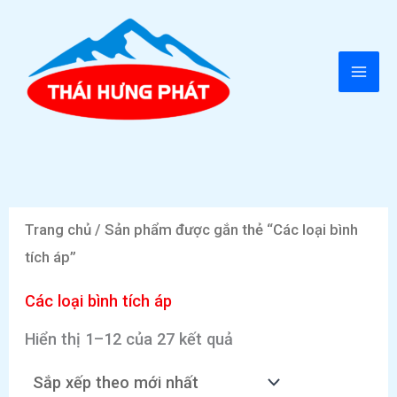
Nhảy
tới
nội
MAI
dung
ME
Trang chủ
/ Sản phẩm được gắn thẻ “Các loại bình
tích áp”
Các loại bình tích áp
Đã
Hiển thị 1–12 của 27 kết quả
sắp
xếp
theo