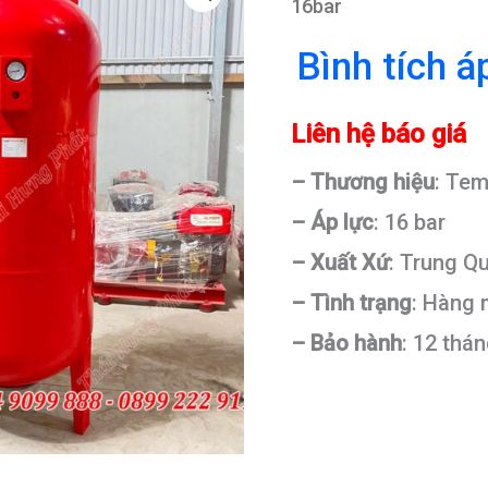
16bar
Bình tích 
Liên hệ báo giá
– Thương hiệu
: Te
– Áp lực
: 16 bar
– Xuất Xứ
: Trung Q
– Tình trạng
: Hàng
– Bảo hành
: 12 thá