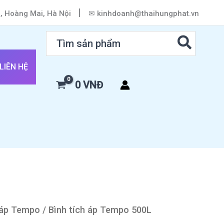
|
h, Hoàng Mai, Hà Nội
✉ kinhdoanh@thaihungphat.vn
Search
for:
LIÊN HỆ
0
VNĐ
 áp Tempo
/ Bình tích áp Tempo 500L