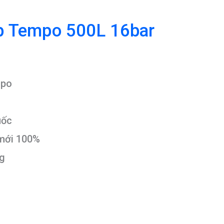
áp Tempo 500L 16bar
mpo
uốc
 mới 100%
ng