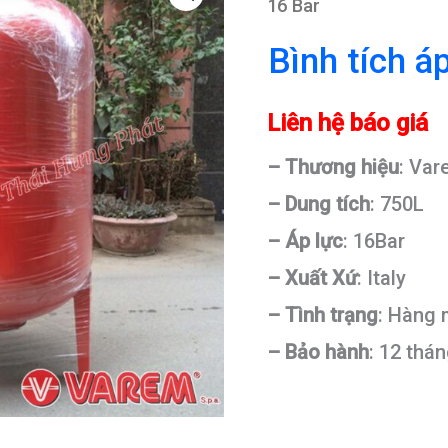
16 Bar
Bình tích 
Liên hệ báo giá
– Thương hiệu
: Va
– Dung tích
: 750L
– Áp lực
: 16Bar
– Xuất Xứ
: Italy
– Tình trạng
: Hàng
– Bảo hành
: 12 thá