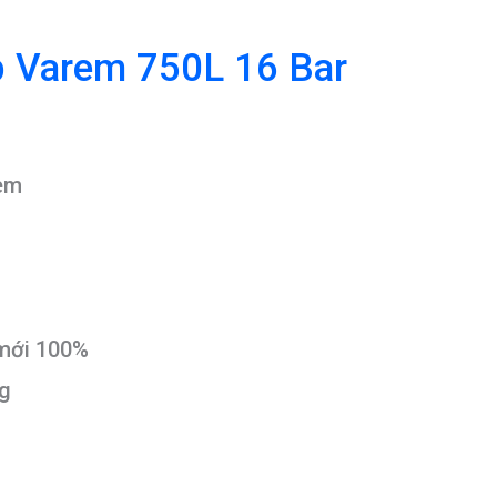
áp Varem 750L 16 Bar
rem
 mới 100%
ng