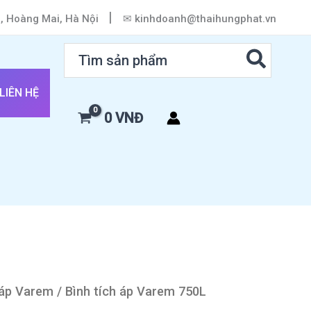
|
h, Hoàng Mai, Hà Nội
✉ kinhdoanh@thaihungphat.vn
Search
for:
LIÊN HỆ
0
VNĐ
 áp Varem
/ Bình tích áp Varem 750L