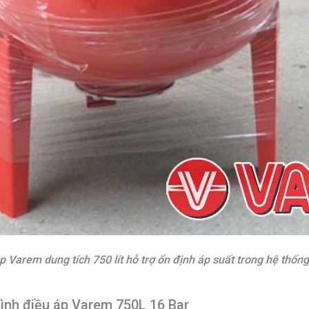
áp Varem dung tích 750 lít hỗ trợ ổn định áp suất trong hệ thố
bình điều áp Varem 750L 16 Bar