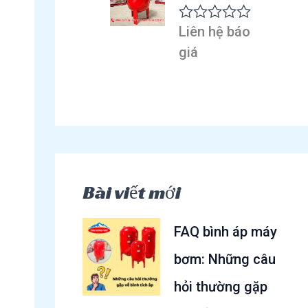
n
g
Liên hệ báo
Đ
0
ư
5
giá
ợ
s
c
a
x
o
ế
p
h
ạ
n
g
0
Bài viết mới
5
s
a
FAQ bình áp máy
o
bơm: Những câu
hỏi thường gặp