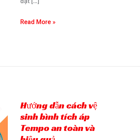
đặt […]
Các
Read More »
bước
lắp
đặt
bình
tích
áp
Tempo
Hướng dẫn cách vệ
chi
sinh bình tích áp
tiết
Tempo an toàn và
hiệu quả
từ