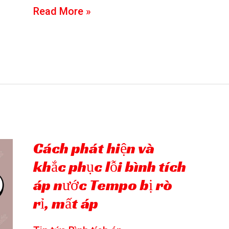
Hướng
Read More »
dẫn
cách
vệ
sinh
bình
tích
áp
Cách phát hiện và
Tempo
khắc phục lỗi bình tích
an
áp nước Tempo bị rò
rỉ, mất áp
toàn
và