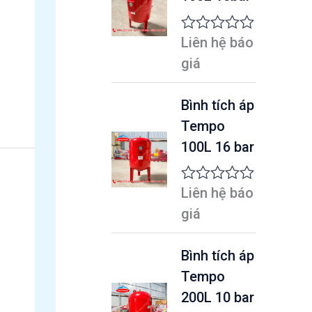
ạ
n
g
Liên hệ báo
Đ
0
ư
5
giá
ợ
s
c
a
x
o
Bình tích áp
ế
Tempo
p
h
100L 16 bar
ạ
n
g
Liên hệ báo
Đ
0
ư
5
giá
ợ
s
c
a
x
o
Bình tích áp
ế
Tempo
p
h
200L 10 bar
ạ