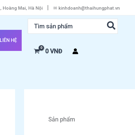
|
h, Hoàng Mai, Hà Nội
✉ kinhdoanh@thaihungphat.vn
Search
for:
LIÊN HỆ
0
VNĐ
Sản phẩm