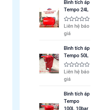
Bình tích áp
Tempo 24L
Liên hệ báo
Đ
ư
giá
ợ
c
x
Bình tích áp
ế
Tempo 50L
p
h
ạ
n
Liên hệ báo
Đ
g
ư
giá
0
ợ
5
c
s
x
Bình tích áp
a
ế
o
Tempo
p
h
100L 10bar