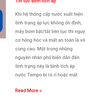
Tin tức Bình tích áp
hiệu
quả
Khi hệ thống cấp nước xuất hiện
tình trạng áp lực không ổn định,
máy bơm bật/tắt liên tục thì nguy
cơ hỏng hóc và mất an toàn là vô
cùng cao. Một trong những
nguyên nhân phổ biến dẫn đến
tình trạng này là bình tích áp
nước Tempo bị rò rỉ hoặc mất
Cách
Read More »
phát