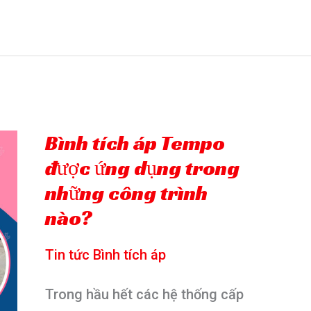
hiện
và
khắc
phục
lỗi
bình
Bình tích áp Tempo
tích
được ứng dụng trong
áp
những công trình
nào?
nước
Tempo
Tin tức Bình tích áp
bị
rò
Trong hầu hết các hệ thống cấp