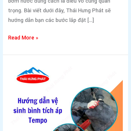
bơm nước đúng cách là điều vô cùng quan
trọng. Bài viết dưới đây, Thái Hưng Phát sẽ
hướng dẫn bạn các bước lắp đặt […]
Các
Read More »
bước
lắp
đặt
bình
tích
áp
Tempo
chi
tiết