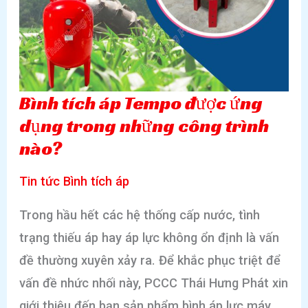
Tempo
bị
rò
rỉ,
Bình tích áp Tempo được ứng
mất
dụng trong những công trình
áp
nào?
Tin tức Bình tích áp
Trong hầu hết các hệ thống cấp nước, tình
trạng thiếu áp hay áp lực không ổn định là vấn
đề thường xuyên xảy ra. Để khắc phục triệt để
vấn đề nhức nhối này, PCCC Thái Hưng Phát xin
giới thiệu đến bạn sản phẩm bình áp lực máy