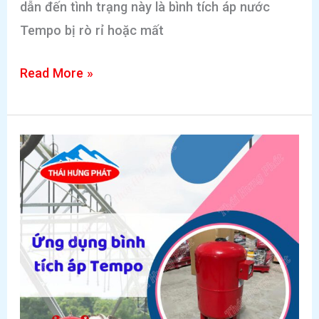
dẫn đến tình trạng này là bình tích áp nước
Tempo bị rò rỉ hoặc mất
Cách
Read More »
phát
hiện
và
khắc
phục
lỗi
bình
tích
áp
nước