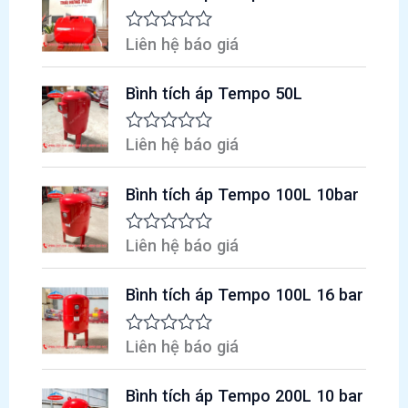
nào?
Liên hệ báo giá
Đ
ư
ợ
Bình tích áp Tempo 50L
c
x
ế
p
Liên hệ báo giá
Đ
h
ư
ạ
ợ
n
Bình tích áp Tempo 100L 10bar
c
g
x
0
ế
5
p
Liên hệ báo giá
Đ
s
h
ư
a
ạ
ợ
o
n
Bình tích áp Tempo 100L 16 bar
c
g
x
0
ế
5
p
Liên hệ báo giá
Đ
s
h
ư
a
ạ
ợ
o
n
Bình tích áp Tempo 200L 10 bar
c