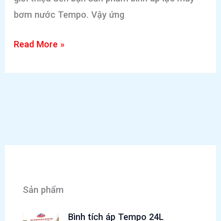
bơm nước Tempo. Vậy ứng
Bình
Read More »
tích
áp
Tempo
được
ứng
dụng
trong
những
Sản phẩm
công
trình
Bình tích áp Tempo 24L