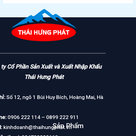
ty Cổ Phần Sản Xuất và Xuất Nhập Khẩu
Thái Hưng Phát
hỉ:
Số 12, ngõ 1 Bùi Huy Bích, Hoàng Mai, Hà
ne:
0906 222 114 – 0899 222 911
Sản Phẩm
:
kinhdoanh@thaihungphat.vn