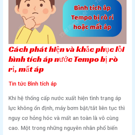
và
hiệu
quả
Cách phát hiện và khắc phục lỗi
bình tích áp nước Tempo bị rò
rỉ, mất áp
Tin tức Bình tích áp
Khi hệ thống cấp nước xuất hiện tình trạng áp
lực không ổn định, máy bơm bật/tắt liên tục thì
nguy cơ hỏng hóc và mất an toàn là vô cùng
cao. Một trong những nguyên nhân phổ biến