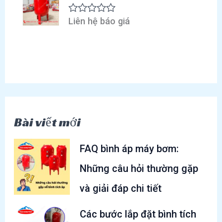
g
x
0
ế
5
p
Liên hệ báo giá
Đ
s
h
ư
a
ạ
ợ
o
n
c
g
x
0
ế
5
p
s
h
a
ạ
o
n
g
Bài viết mới
0
5
s
a
FAQ bình áp máy bơm:
o
Những câu hỏi thường gặp
và giải đáp chi tiết
Các bước lắp đặt bình tích