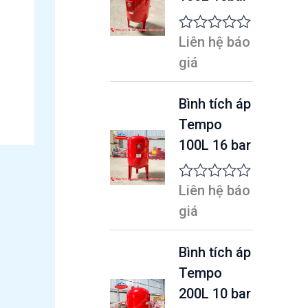
ạ
n
g
Liên hệ báo
Đ
0
ư
5
giá
ợ
s
c
a
x
o
Bình tích áp
ế
Tempo
p
h
100L 16 bar
ạ
n
g
Liên hệ báo
Đ
0
ư
5
giá
ợ
s
c
a
x
o
Bình tích áp
ế
Tempo
p
h
200L 10 bar
ạ