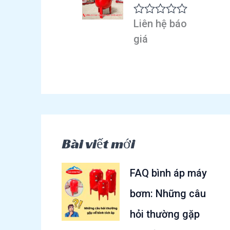
n
g
Liên hệ báo
Đ
0
ư
5
giá
ợ
s
c
a
x
o
ế
p
h
ạ
n
g
0
Bài viết mới
5
s
a
FAQ bình áp máy
o
bơm: Những câu
hỏi thường gặp