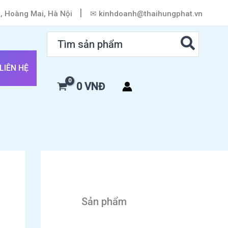
|
h, Hoàng Mai, Hà Nội
✉ kinhdoanh@thaihungphat.vn
Search
for:
LIÊN HỆ
0
VNĐ
Sản phẩm