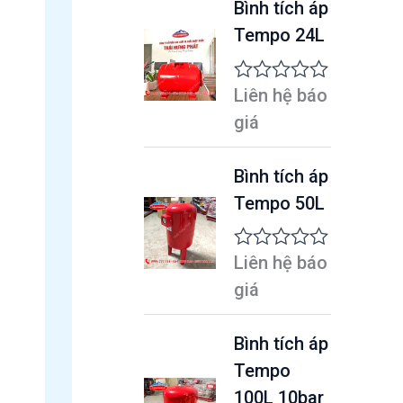
Bình tích áp
Tempo 24L
Liên hệ báo
Đ
ư
giá
ợ
c
x
Bình tích áp
ế
Tempo 50L
p
h
ạ
n
Liên hệ báo
Đ
g
ư
giá
0
ợ
5
c
s
x
Bình tích áp
a
ế
o
Tempo
p
h
100L 10bar