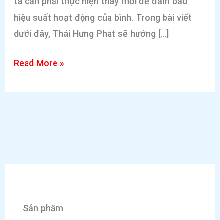
ta cần phải thực hiện thay mới để đảm bảo
hiệu suất hoạt động của bình. Trong bài viết
dưới đây, Thái Hưng Phát sẽ hướng […]
Hướng
Read More »
dẫn
cách
thay
ruột
bình
tích
áp
máy
Sản phẩm
bơm