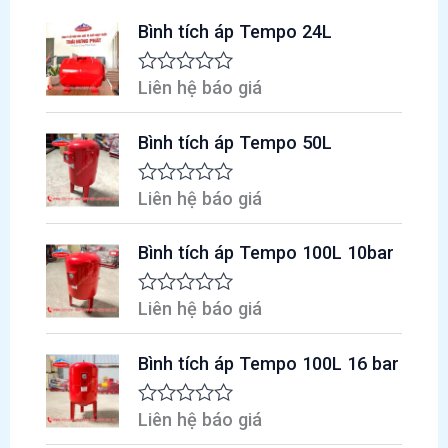
nước
Bình tích áp Tempo 24L
gia
đình
Liên hệ báo giá
Đ
ư
ợ
Bình tích áp Tempo 50L
c
x
ế
p
Liên hệ báo giá
Đ
h
ư
ạ
ợ
n
Bình tích áp Tempo 100L 10bar
c
g
x
0
ế
5
p
Liên hệ báo giá
Đ
s
h
ư
a
ạ
ợ
o
n
Bình tích áp Tempo 100L 16 bar
c
g
x
0
ế
5
p
Liên hệ báo giá
Đ
s
h
ư