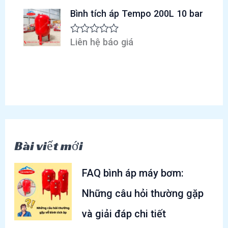
a
ạ
ợ
o
n
Bình tích áp Tempo 200L 10 bar
c
g
x
0
ế
5
p
Liên hệ báo giá
Đ
s
h
ư
a
ạ
ợ
o
n
c
g
x
0
ế
5
p
s
h
a
ạ
o
n
g
Bài viết mới
0
5
s
a
FAQ bình áp máy bơm:
o
Những câu hỏi thường gặp
và giải đáp chi tiết