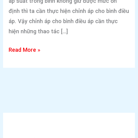
áp suất trong bình không giữ được mức ổn
định thì ta cần thực hiện chỉnh áp cho bình điều
áp. Vậy chỉnh áp cho bình điều áp cần thực
hiện những thao tác […]
Hướng
Read More »
dẫn
chi
tiết
cách
chỉnh
áp
cho
bình