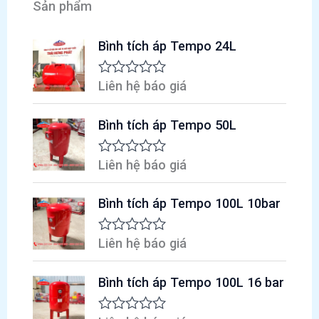
Sản phẩm
điều
áp
Bình tích áp Tempo 24L
đúng
chuẩn
Liên hệ báo giá
Đ
ư
ợ
Bình tích áp Tempo 50L
c
x
ế
p
Liên hệ báo giá
Đ
h
ư
ạ
ợ
n
Bình tích áp Tempo 100L 10bar
c
g
x
0
ế
5
p
Liên hệ báo giá
Đ
s
h
ư
a
ạ
ợ
o
n
Bình tích áp Tempo 100L 16 bar
c
g
x
0
ế
5