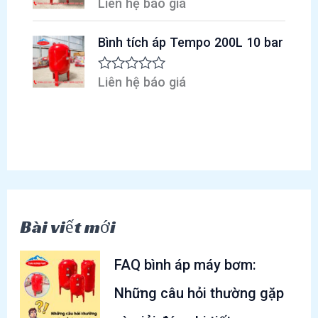
p
Liên hệ báo giá
Đ
s
h
ư
a
ạ
ợ
o
n
Bình tích áp Tempo 200L 10 bar
c
g
x
0
ế
5
p
Liên hệ báo giá
Đ
s
h
ư
a
ạ
ợ
o
n
c
g
x
0
ế
5
p
s
h
a
ạ
o
n
g
Bài viết mới
0
5
s
a
FAQ bình áp máy bơm:
o
Những câu hỏi thường gặp