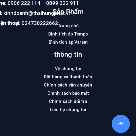
ne:
0906 222 114 – 0899 222 911
Sản Phẩm
:
kinhdoanh@thaihungphat.vn
ện thoại:
024730222662
Trang chủ
Bình tích áp Tempo
Bình tích áp Varem
thông tin
Về chúng tôi
Đặt hàng và thanh toán
Chính sách vận chuyển
Chính sách bảo mật
Chính sách đổi trả
Liên hệ chúng tôi